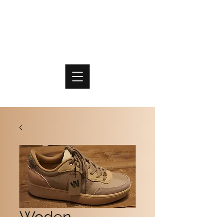
PO
MME
SCHOENEN & TASSEN
Woden