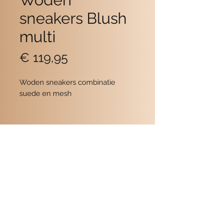
sneakers Blush
multi
Prijs
€ 119,95
Woden sneakers combinatie
suede en mesh
Contact
POMME SCHOENEN
Beukerstraat 6
7201 LD Zutphen
0575-516559
de winkel
06-19354716
Ellen
06-51955511
Marianne
info@pommeschoenen.nl