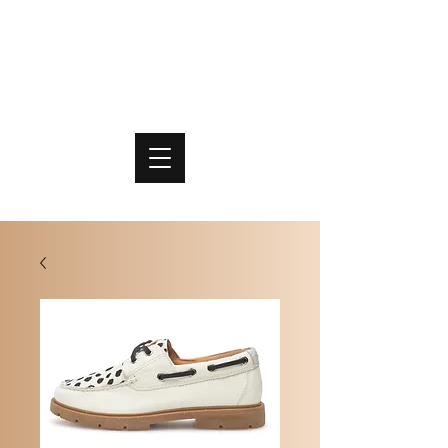
PO
MME
SCHOENEN & TASSEN