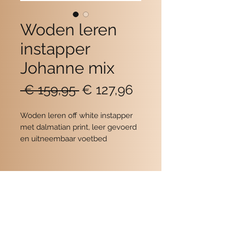
Woden leren
instapper
Johanne mix
Normale
Verkoopprijs
 € 159,95 
€ 127,96
prijs
Woden leren off white instapper
met dalmatian print, leer gevoerd
en uitneembaar voetbed
Contact
POMME SCHOENEN
Beukerstraat 6
7201 LD Zutphen