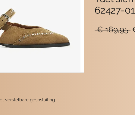
62427-01
N
 € 169,95 
p
et verstelbare gespsluiting