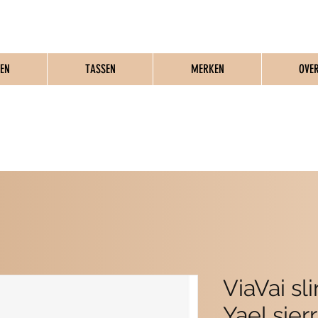
EN
TASSEN
MERKEN
OVE
MME SCHOENEN & T
ViaVai sl
Yael sier