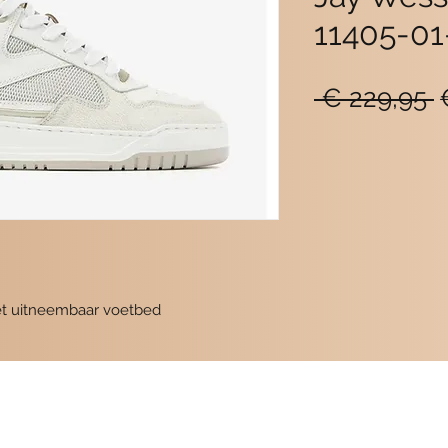
11405-01
N
 € 229,95 
p
met uitneembaar voetbed