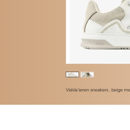
ViaVai leren sneakers , beige 