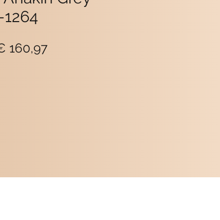
-1264
ormale
Verkoopprijs
€ 160,97
rijs