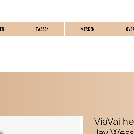
EN
TASSEN
MERKEN
OVE
MME SCHOENEN & T
ViaVai h
Jay Wess