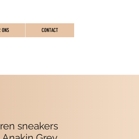
R ONS
CONTACT
ASSEN
eren sneakers
 Anakin Grey