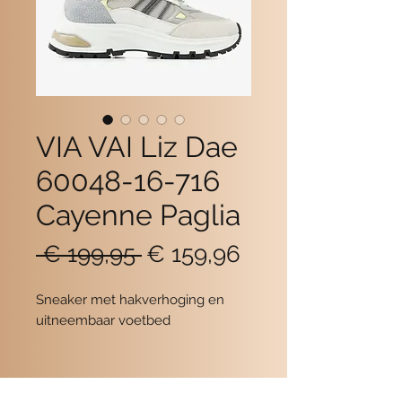
VIA VAI Liz Dae
60048-16-716
Cayenne Paglia
Normale
Verkoopprijs
 € 199,95 
€ 159,96
prijs
Sneaker met hakverhoging en
uitneembaar voetbed