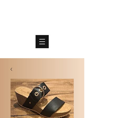
PO
MME
SCHOENEN & TASSEN