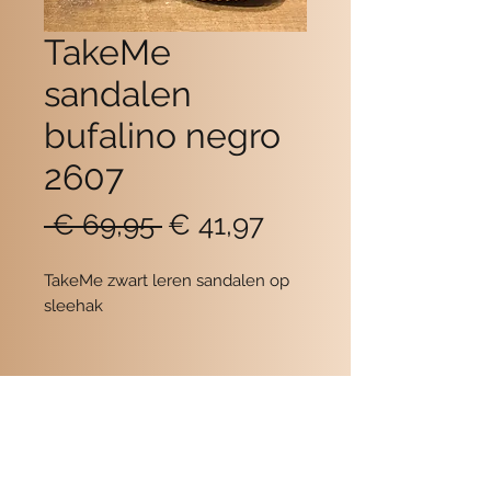
TakeMe
sandalen
bufalino negro
2607
Normale
Verkoopprijs
 € 69,95 
€ 41,97
prijs
TakeMe zwart leren sandalen op
sleehak
Contact
POMME SCHOENEN
Beukerstraat 6
7201 LD Zutphen