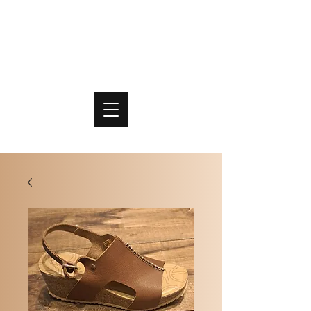
PO
MME
SCHOENEN & TASSEN