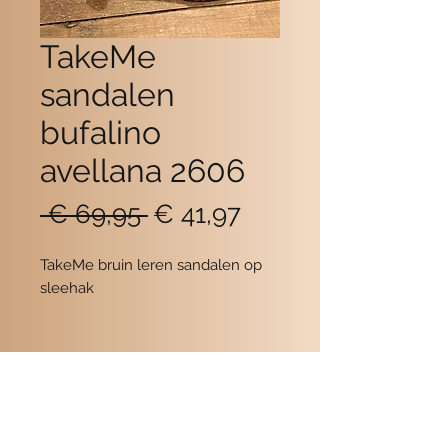
TakeMe
sandalen
bufalino
avellana 2606
Normale
Verkoopprijs
 € 69,95 
€ 41,97
prijs
TakeMe bruin leren sandalen op
sleehak
Contact
POMME SCHOENEN
Beukerstraat 6
7201 LD Zutphen