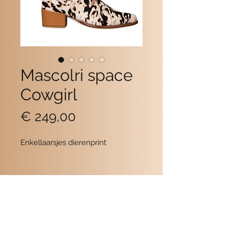
Mascolri space
Cowgirl
Prijs
€ 249,00
Enkellaarsjes dierenprint
Contact
POMME SCHOENEN
Beukerstraat 6
7201 LD Zutphen