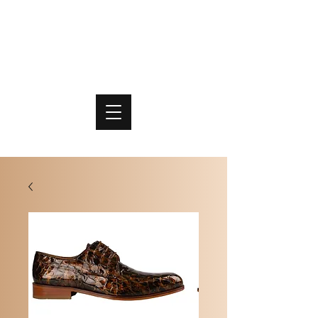
PO
MME
SCHOENEN & TASSEN