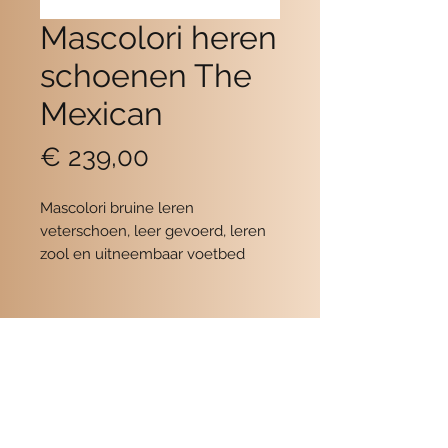
Mascolori heren
schoenen The
Mexican
Prijs
€ 239,00
Mascolori bruine leren
veterschoen, leer gevoerd, leren
zool en uitneembaar voetbed
Contact
POMME SCHOENEN
Beukerstraat 6
7201 LD Zutphen
0575-516559
de winkel
06-19354716
Ellen