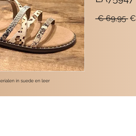
N
 € 69,95 
€
pr
rialen in suede en leer
Informa
tie