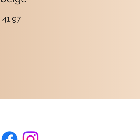
ormale
Verkoopprijs
 41,97
ijs