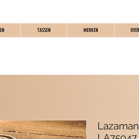
EN
TASSEN
MERKEN
OVE
MME SCHOENEN & T
Lazamani
LA75947