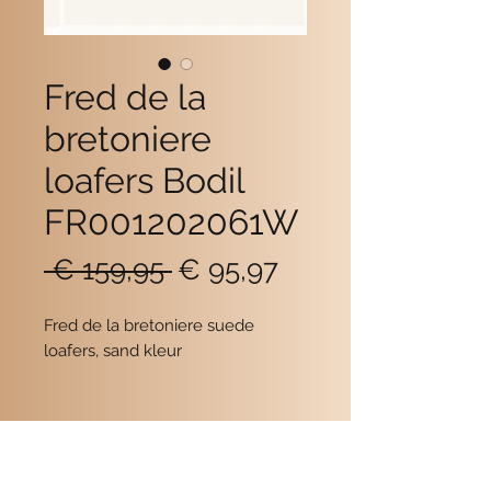
Fred de la
bretoniere
loafers Bodil
FR001202061W
Normale
Verkoopprijs
 € 159,95 
€ 95,97
prijs
Fred de la bretoniere suede
loafers, sand kleur
Contact
POMME SCHOENEN