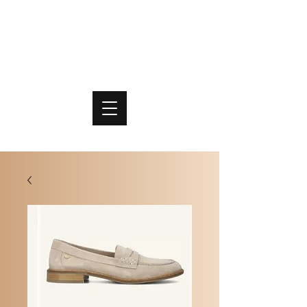
PO
MME
SCHOENEN & TASSEN