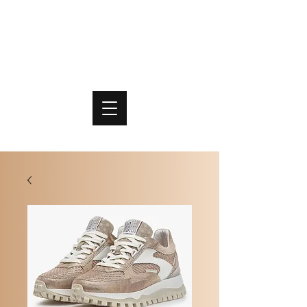
PO
MME
SCHOENEN & TASSEN