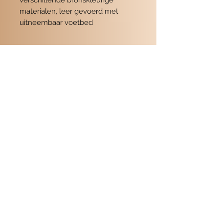
verschillende bronskleurige
materialen, leer gevoerd met
uitneembaar voetbed
Contact
POMME SCHOENEN
Beukerstraat 6
7201 LD Zutphen
0575-516559
de winkel
06-19354716
Ellen
06-51955511
Marianne
info@pommeschoenen.nl
Informa
tie
Verzenden
Retourneren
Algemene Voorwaarden