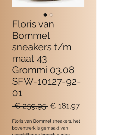
Floris van
Bommel
sneakers t/m
maat 43
Grommi 03.08
SFW-10127-92-
01
Normale
Verkoopprijs
 € 259,95 
€ 181,97
prijs
Floris van Bommel sneakers, het
bovenwerk is gemaakt van