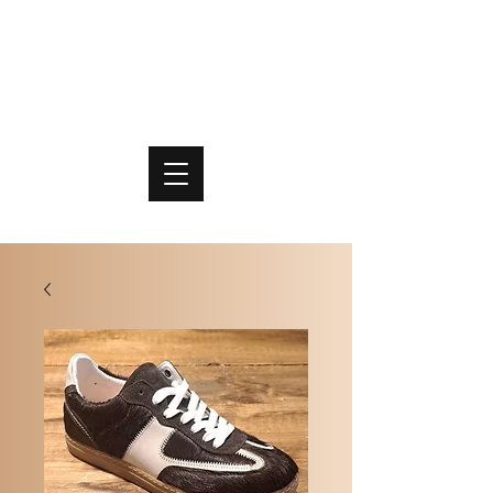
PO
MME
SCHOENEN & TASSEN