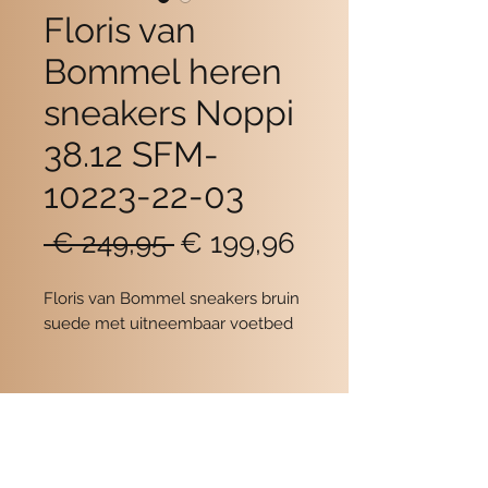
Floris van
Bommel heren
sneakers Noppi
38.12 SFM-
10223-22-03
Normale
Verkoopprijs
 € 249,95 
€ 199,96
prijs
Floris van Bommel sneakers bruin
suede met uitneembaar voetbed
Contact
POMME SCHOENEN
Beukerstraat 6