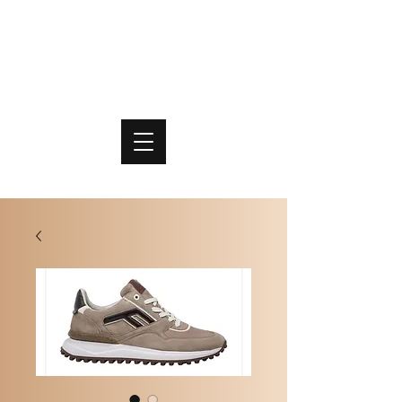
PO
MME
SCHOENEN & TASSEN