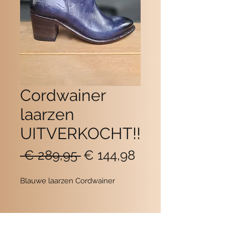
Cordwainer
laarzen
UITVERKOCHT!!
Normale
Verkoopprijs
 € 289,95 
€ 144,98
prijs
Blauwe laarzen Cordwainer