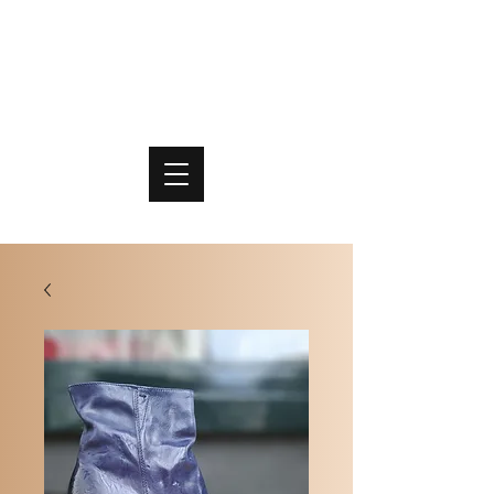
PO
MME
SCHOENEN & TASSEN