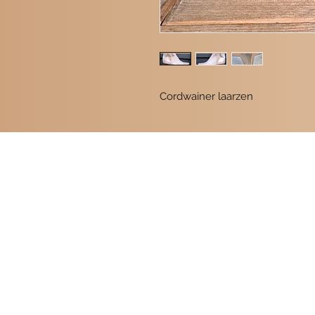
Cordwainer laarzen
Contact
POMME SCHOENEN
Beukerstraat 6
7201 LD Zutphen
0575-516559 de win
06-19354716 Ellen