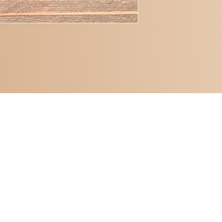
Informa
tie
Verzenden
Retourneren
Algemene
Voorwaarden
kel