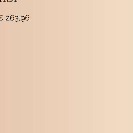
ormale
Verkoopprijs
€ 263,96
rijs