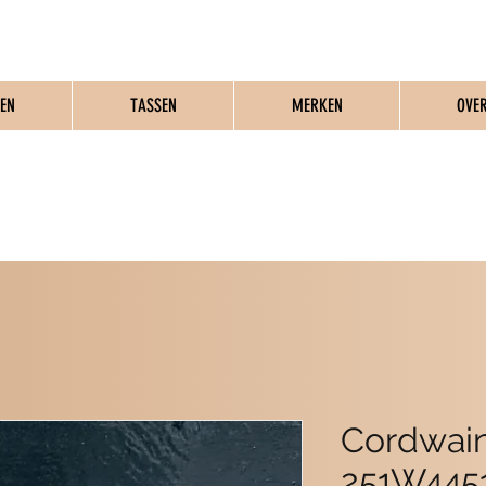
EN
TASSEN
MERKEN
OVE
MME SCHOENEN & T
Cordwain
251W445