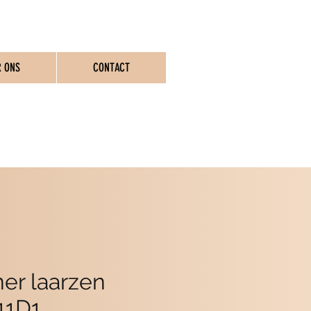
R ONS
CONTACT
ASSEN
er laarzen
11D1