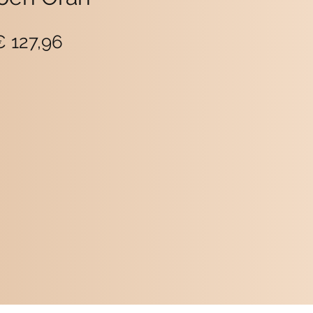
ormale
Verkoopprijs
€ 127,96
rijs