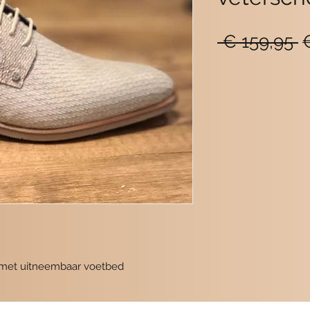
N
 € 159,95 
p
 met uitneembaar voetbed