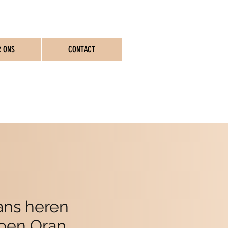
R ONS
CONTACT
ASSEN
ans heren
oen Oran