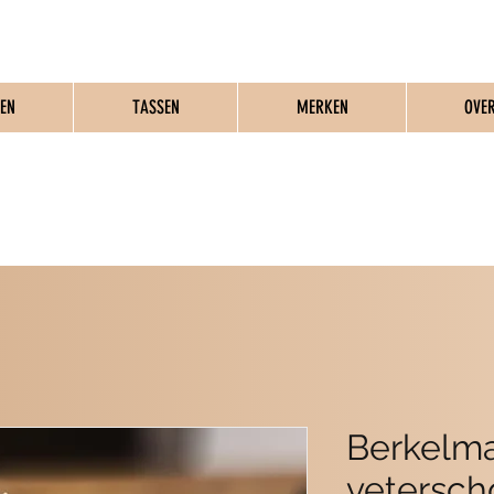
EN
TASSEN
MERKEN
OVE
MME SCHOENEN & T
Berkelm
vetersch