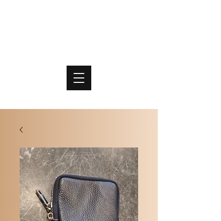
PO
MME
SCHOENEN & TASSEN