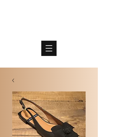
PO
MME
SCHOENEN & TASSEN