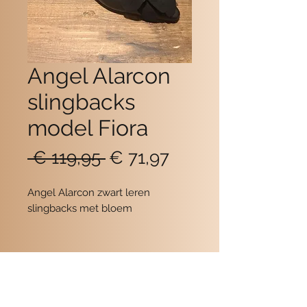
Angel Alarcon
slingbacks
model Fiora
Normale
Verkoopprijs
 € 119,95 
€ 71,97
prijs
Angel Alarcon zwart leren
slingbacks met bloem
Contact
POMME SCHOENEN
Beukerstraat 6