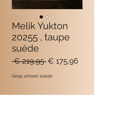
Melik Yukton
20255 , taupe
suède
Normale
Verkoopprijs
 € 219,95 
€ 175,96
prijs
Gesp schoen suède
Contact
POMME SCHOENEN
Beukerstraat 6
7201 LD Zutphen
0575-516559
de winkel