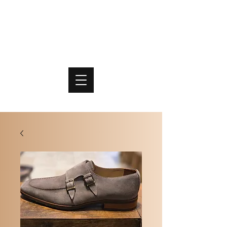
PO
MME
SCHOENEN & TASSEN