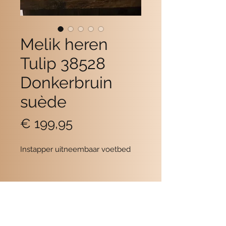
Melik heren
Tulip 38528
Donkerbruin
suède
Prijs
€ 199,95
Instapper uitneembaar voetbed
Contact
POMME SCHOENEN
Beukerstraat 6