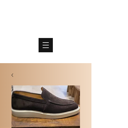
PO
MME
SCHOENEN & TASSEN